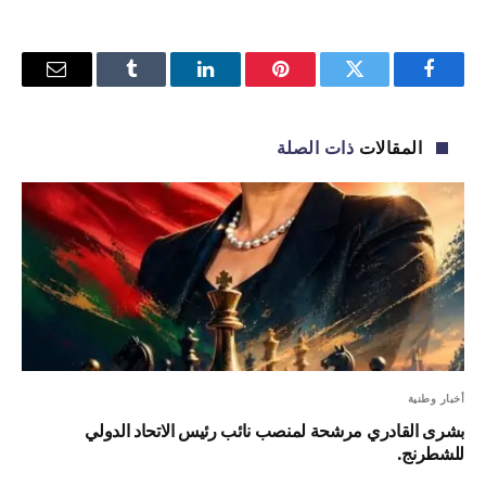
فيسبوك
تويتر
بينتيريست
لينكدإن
Tumblr
البريد
الإلكترو
المقالات
ذات الصلة
أخبار وطنية
بشرى القادري مرشحة لمنصب نائب رئيس الاتحاد الدولي
للشطرنج.