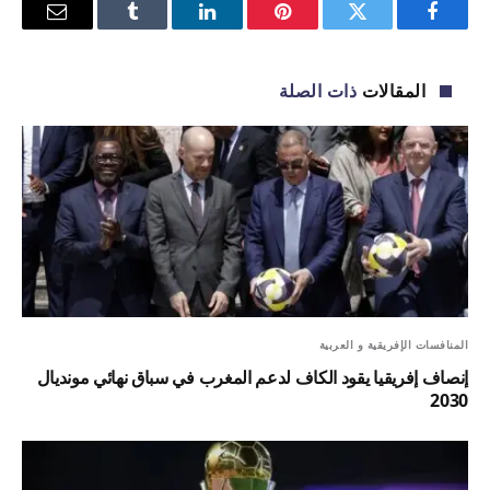
فيسبوك
تويتر
بينتيريست
لينكدإن
Tumblr
البريد
الإلكترو
المقالات
ذات الصلة
المنافسات الإفريقية و العربية
إنصاف إفريقيا يقود الكاف لدعم المغرب في سباق نهائي مونديال
2030