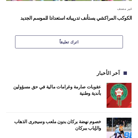
غير مصنف
الكوكب المراكشي يستأنف تدريباته استعدادا للموسم الجديد
اترك تعليقاً
آخر الأخبار
عقوبات صارمة وغرامات مالية في حق مسؤولين
بأندية وطنية
خصوم نهضة بركان بدون ملعب وسيجرى الذهاب
والإياب ببركان