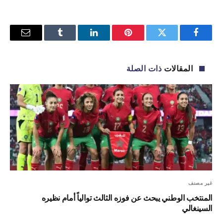
فيسبوك
تويتر
بينتيريست
لينكدإن
Tumblr
البريد
الإلكترو
المقالات
ذات الصلة
غير مصنف
المنتخب الوطني يبحث عن فوزه الثالث توالياً أمام نظيره
السينغالي