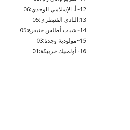
12~أ. الإسلامي الوجدي:06
13:النادي القنيطري:05
14~شباب أطلس خنيفرة:05
15~مولودية وجدة:03
16~أولمبيك خريبكة:01