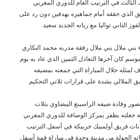
الثالث في الترتيب العام للدوري المغربي
تحق الذي حققه أمام جماهيره بهدفين دون رد على
ز الثاني تواليا مع ربانه الجديد سعيد
ني ملال بني ملال رفقة مدربه محمد البكاري
لموسم كان آخرها التعادل الثمين الذي عاد به يوم
لمثله خلال المباراة التي جمعته بمضيفه
يق الملالي بشدة على قرارات ثلاتي التحكيم
ور وفادة ضيفه الراسينغ البيضاوي بثلات
ة جعلته يظفر بمركز الوصافة للدوري المغربي
انات فريق أولمبيك خريبكة في أسفل الترتيب
اته الجولة من مدينة وجدة في مباراة قمة أسفل