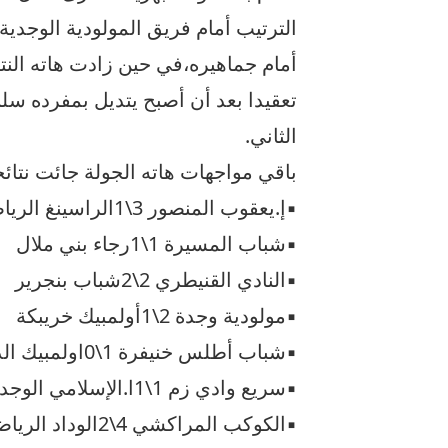
الترتيب أمام فريق المولودية الوجدي
أمام جماهيره،في حين زادت هاته النت
تعقيدا بعد أن أصبح يتديل بمفرده سلم
الثاني.
باقي مواجهات هاته الجولة جائت نتائج
▪︎إ.يعقوب المنصور 3\1الراسينغ الرياضي
▪︎شباب المسيرة 1\1رجاء بني ملال
▪︎النادي القنيطري 2\2شباب بنجرير
▪︎مولودية وجدة 2\1أولمبيك خريبكة
▪︎شباب أطلس خنيفرة 1\0اولمبيك الدشيرة
▪︎سريع وادي زم 1\1ا.الإسلامي الوجدي
▪︎الكوكب المراكشي 4\2الوداد الرياضي الفاسي