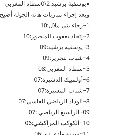
▪︎يوسفية برشيد 2\0سطاد المغربي
وبعد إجراء مباريات هاته الجولة أصبح 
1~رجاء بني ملال:10
2~إتحاد يعقوب المنصور:10
3~يوسفية برشيد:09
4~شباب بنجرير:09
5~سطاد المغربي:08
6~أولمبيك الدشيرة:07
7~شباب المسيرة:07
8~الوداد الرياضي الفاسي:07
09~الراسيغ الرياضي :07
10~الكوكب المراكشي:06
11~سريع وادي زم :06