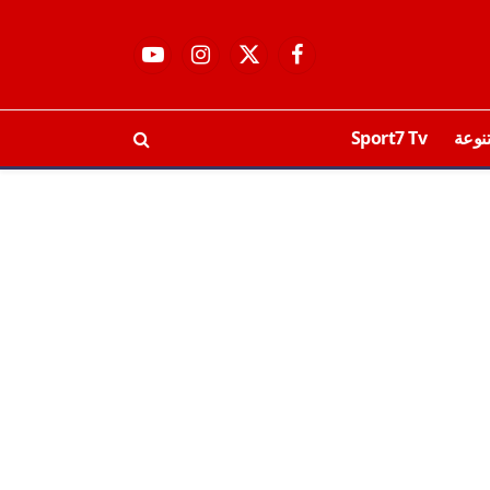
فيسبوك
X
الانستغرام
يوتيوب
(Twitter)
نوعة
Sport7 Tv