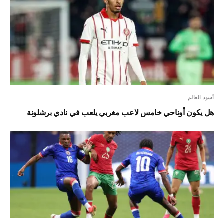
أسود العالم
هل يكون أوناحي خامس لاعب مغربي يلعب في نادي برشلونة