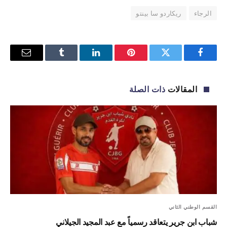
الرجاء
ريكاردو سا بينتو
فيسبوك
تويتر
بينتيريست
لينكدإن
Tumblr
البريد
الإلكترو
المقالات
ذات الصلة
القسم الوطني الثاني
شباب ابن جرير يتعاقد رسمياً مع عبد المجيد الجيلاني