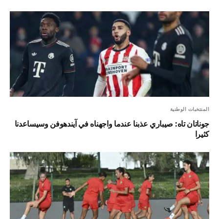
المنتخبات الوطنية
جوناتان تاه: صيباري عذبنا عندما واجهناه في آيندهوفن وسيساعدنا
كثيرا