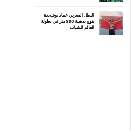
البطل المغربي عماد بوشجدة
يتوج بذهبية 800 متر في بطولة
العالم للشباب