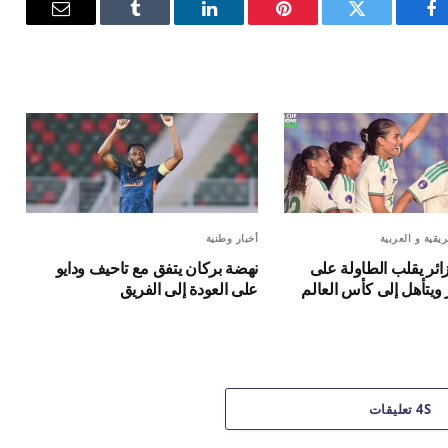
فيسبوك
تويتر
بينتيريست
لينكدإن
Tumblr
البريد
الإلكترون
يقية و العربية
أخبار وطنية
ائر يقلب الطاولة على
نهضة بركان يتفق مع تاحيف ودايو
ويتأهل إلى كأس العالم
على العودة إلى الفريق
4S تعليقات