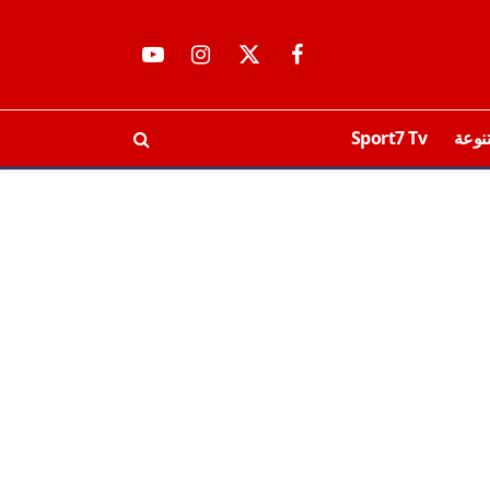
فيسبوك
X
الانستغرام
يوتيوب
(Twitter)
نوعة
Sport7 Tv