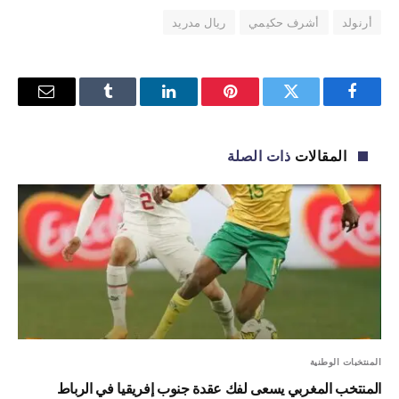
أرنولد
أشرف حكيمي
ريال مدريد
فيسبوك
تويتر
بينتيريست
لينكدإن
Tumblr
البريد
الإلكترو
المقالات
ذات الصلة
المنتخبات الوطنية
المنتخب المغربي يسعى لفك عقدة جنوب إفريقيا في الرباط