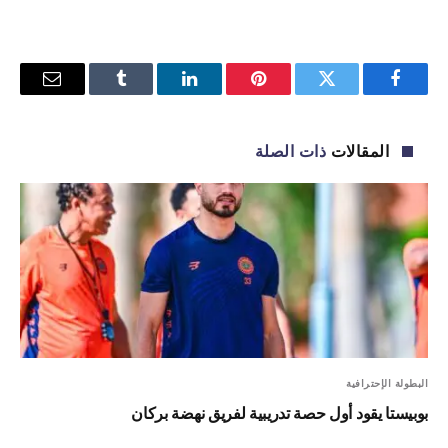
فيسبوك
تويتر
بينتيريست
لينكدإن
Tumblr
البريد
الإلكترو
المقالات
ذات الصلة
البطولة الإحترافية
بوبيستا يقود أول حصة تدريبية لفريق نهضة بركان