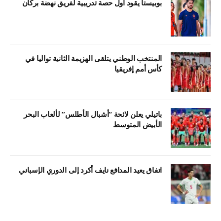
بوبيستا يقود أول حصة تدريبية لفريق نهضة بركان
المنتخب الوطني يتلقى الهزيمة الثانية تواليا في
كأس أمم إفريقيا
باتيلي يعلن لائحة “أشبال الأطلس” لألعاب البحر
الأبيض المتوسط
اتفاق يعيد المدافع نايف أكرد إلى الدوري الإسباني