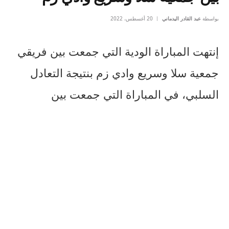
بواسطة
عبد القادر اليدماني
20 أغسطس، 2022
إنتهت المباراة الودية التي جمعت بين فريقي
جمعية سلا وسريع وادي زم بنتيجة التعادل
السلبي، في المباراة التي جمعت بين
الفريقين على أرضية ملعب أبو بكر عمار
بمدينة سلا.
وتدخل هذه المباراة الودية في إطار
استعدادات الفريقين إلى منافسات البطولة
الوطنية الإحترافية في قسمها الثاني، وهذه
المباراة الودية الثانية لفريق جمعية سلا، بعد