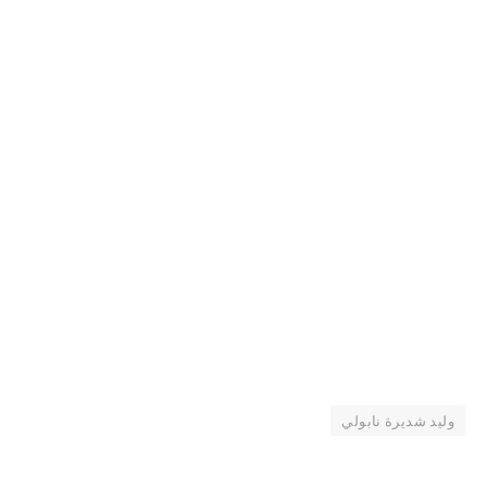
وليد شديرة نابولي