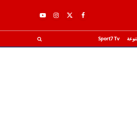
فيسبوك
X
الانستغرام
يوتيوب
(Twitter)
نوعة
Sport7 Tv