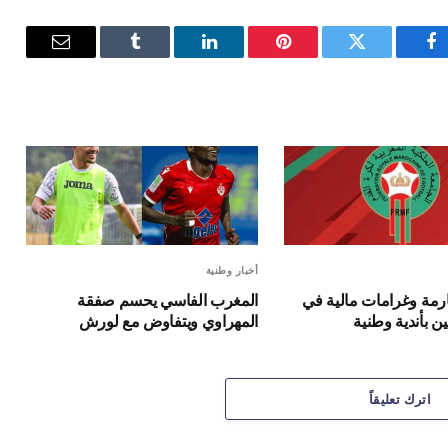
فيسبوك
تويتر
بينتيريست
لينكدإن
Tumblr
البريد
الإلكترون
أخبار وطنية
مة وغرامات مالية في
المغرب الفاسي يحسم صفقة
 بأندية وطنية
المهراوي ويتفاوض مع لورش
اترك تعليقاً