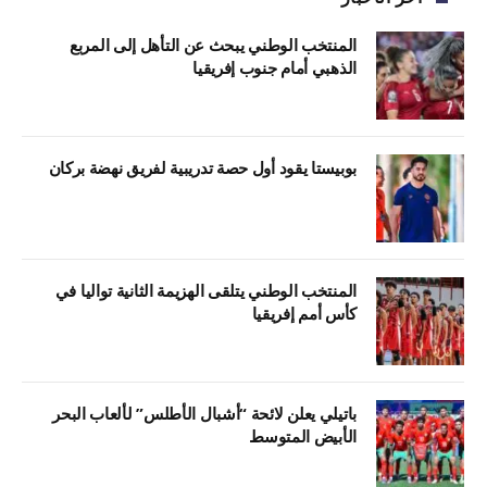
المنتخب الوطني يبحث عن التأهل إلى المربع
الذهبي أمام جنوب إفريقيا
بوبيستا يقود أول حصة تدريبية لفريق نهضة بركان
المنتخب الوطني يتلقى الهزيمة الثانية تواليا في
كأس أمم إفريقيا
باتيلي يعلن لائحة “أشبال الأطلس” لألعاب البحر
الأبيض المتوسط