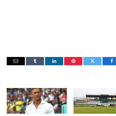
فيسبوك
تويتر
بينتيريست
لينكدإن
Tumblr
البريد
الإلكترون