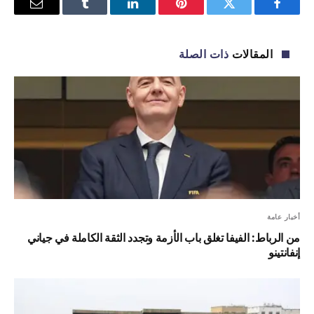
فيسبوك
تويتر
بينتيريست
لينكدإن
Tumblr
البريد
الإلكترو
المقالات
ذات الصلة
أخبار عامة
من الرباط: الفيفا تغلق باب الأزمة وتجدد الثقة الكاملة في جياني
إنفانتينو