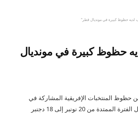
 لديه حظوظ كبيرة في مونديال قطر”
يه حظوظ كبيرة في مونديال
 حظوظ المنتخبات الإفريقية المشاركة في
كأس العالم بقطر، المقرر إجراؤه خلال الفترة الممتدة من 20 نونبر إلى 18 دجنبر