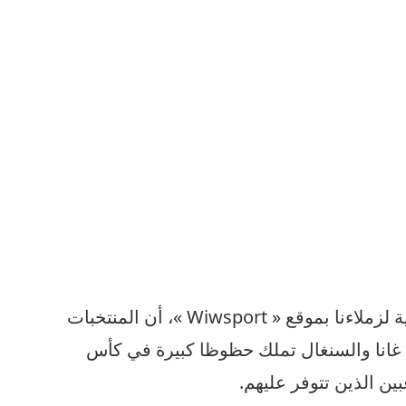
وأكد أليو سيسي في تصريحات صحفية لزملاءنا بموقع « Wiwsport »، أن المنتخبات
، غانا والسنغال تملك حظوظا كبيرة في كأس
بين الذين تتوفر عليهم.