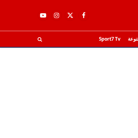
فيسبوك
X
الانستغرام
يوتيوب
(Twitter)
نوعة
Sport7 Tv