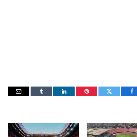
فيسبوك
تويتر
بينتيريست
لينكدإن
Tumblr
البريد
الإلكترون