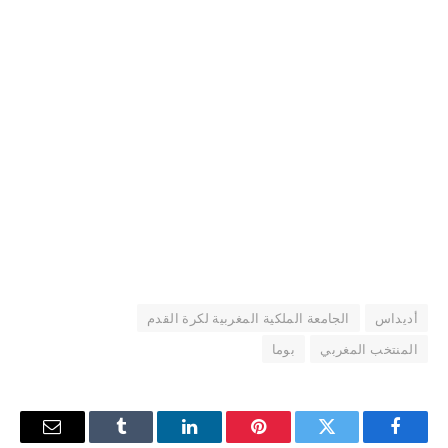
أديداس
الجامعة الملكية المغربية لكرة القدم
المنتخب المغربي
بوما
فيسبوك
تويتر
بينتيريست
لينكدإن
Tumblr
البريد