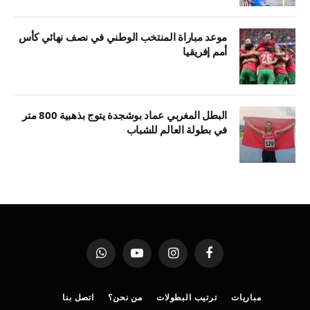
موعد مباراة المنتخب الوطني في نصف نهائي كأس
أمم إفريقيا
البطل المغربي عماد بوشجدة يتوج بذهبية 800 متر
في بطولة العالم للشباب
فيسبوك
الانستغرام
يوتيوب
واتساب
مباريات
ترتيب البطولات
من نحن؟
اتصل بنا