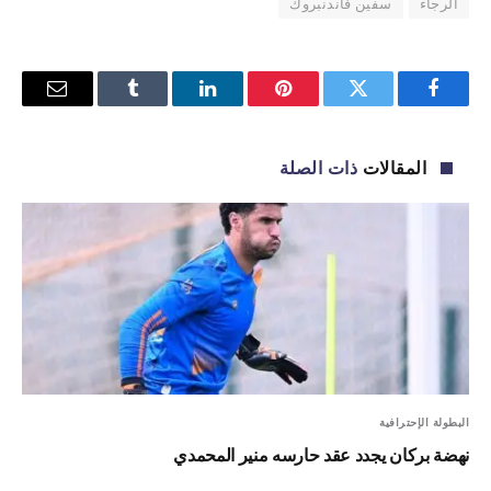
الرجاء
سفين فاندنبروك
فيسبوك
تويتر
بينتيريست
لينكدإن
Tumblr
البريد
الإلكترو
المقالات
ذات الصلة
البطولة الإحترافية
نهضة بركان يجدد عقد حارسه منير المحمدي