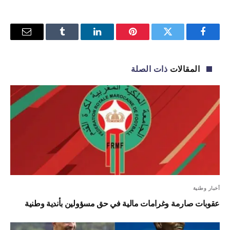
فيسبوك
تويتر
بينتيريست
لينكدإن
Tumblr
البريد
الإلكترو
المقالات
ذات الصلة
أخبار وطنية
عقوبات صارمة وغرامات مالية في حق مسؤولين بأندية وطنية