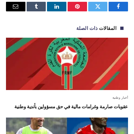
فيسبوك
تويتر
بينتيريست
لينكدإن
Tumblr
البريد
الإلكترو
المقالات
ذات الصلة
أخبار وطنية
عقوبات صارمة وغرامات مالية في حق مسؤولين بأندية وطنية