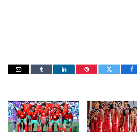
فيسبوك
تويتر
بينتيريست
لينكدإن
Tumblr
البريد
الإلكترون