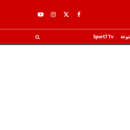
فيسبوك
X
الانستغرام
يوتيوب
(Twitter)
نوعة
Sport7 Tv