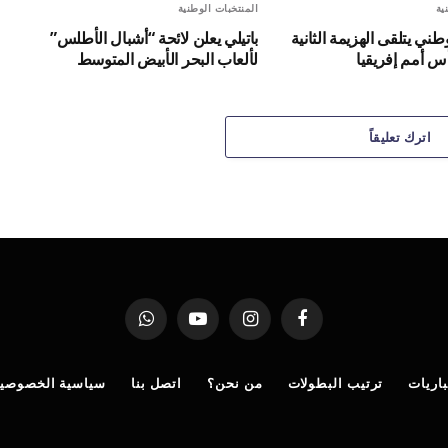
ية
المنتخبات الوطنية
طني يتلقى الهزيمة الثانية
باتيلي يعلن لائحة “أشبال الأطلس”
أس أمم إفريقيا
لألعاب البحر الأبيض المتوسط
اترك تعليقاً
فيسبوك
الانستغرام
يوتيوب
واتساب
اريات
ترتيب البطولات
من نحن؟
اتصل بنا
سياسية الخصوصي