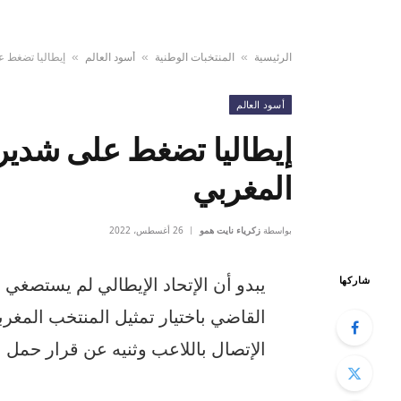
الرئيسية
المنتخبات الوطنية
أسود العالم
إيطاليا تضغط ع
»
»
»
أسود العالم
إيطاليا تضغط على شديرة
المغربي
بواسطة
زكرياء نايت همو
26 أغسطس، 2022
شاركها
القاضي باختيار تمثيل المنتخب المغرب
الإتصال باللاعب وثنيه عن قرار حمل 