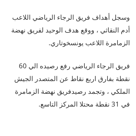
وسجل
أهداف
فريق
الرجاء
الرياضي
اللاعب
أدم
النقاثي
،
ووقع
هدف
الوحيد
لفريق
نهضة
الزمامرة
اللاعب
يونس
خوتاري
.
فريق
الرجاء
الرياضي
رفع
رصيده
الي
60
نقطة
بفارق
اربع
نقاط
عن
المتصدر
الجيش
الملكي
،
وتجمد
رصيد
فريق
نهضة
الزمامرة
في
31
نقطة
محتلا
المركز
التاسع
.