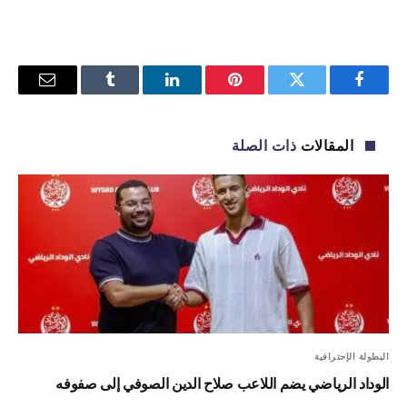
فيسبوك
تويتر
بينتيريست
لينكدإن
Tumblr
البريد
الإلكترو
المقالات
ذات الصلة
البطولة الإحترافية
الوداد الرياضي يضم اللاعب صلاح الدين الصوفي إلى صفوفه