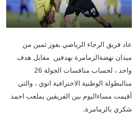
عاد
فريق
الرجاء
الرياضي
بفوز
ثمين
من
ميدان
نهضة
الزمامرة
بهدفين
مقابل هدف
واحد
،
لحساب
منافسات
الجولة
26
من
البطولة
الوطنية
الاحترافية
انوي
،
والتي
أقيمت
مساء
اليوم
بين
الفريقين
بملعب
احمد
شكري
بالزمامرة
.