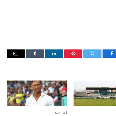
فيسبوك
تويتر
بينتيريست
لينكدإن
Tumblr
البريد
الإلكترون
أخبار عامة