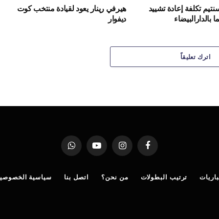
ر سنتيم تكلفة إعادة تشييد
هيرفي رينار يعود لقيادة منتخب كوت
 بالدارالبيضاء
ديفوار
اترك تعليقاً
فيسبوك
الانستغرام
يوتيوب
واتساب
اريات
ترتيب البطولات
من نحن؟
اتصل بنا
سياسية الخصوصي