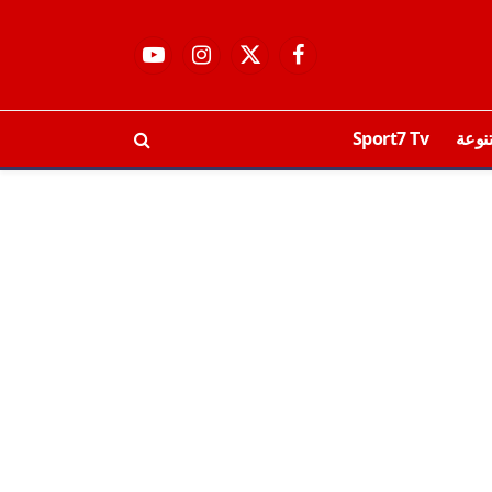
فيسبوك
X
الانستغرام
يوتيوب
(Twitter)
نوعة
Sport7 Tv