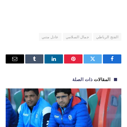
الفتح الرباطي
جمال السلامي
عادل متني
فيسبوك
تويتر
بينتيريست
لينكدإن
Tumblr
البريد
الإلكترو
المقالات
ذات الصلة