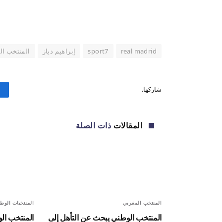
real madrid
sport7
إبراهيم دياز
المنتخب ال
شاركها.
المقالات
ذات الصلة
المنتخب المغربي
المنتخبات الوطن
المنتخب الوطني يبحث عن التأهل إلى
المنتخب الو