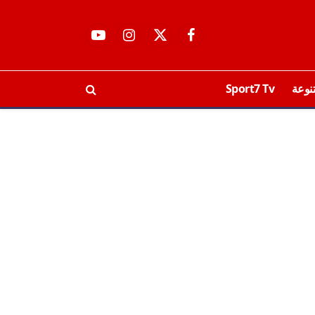
فيسبوك
X
الانستغرام
يوتيوب
(Twitter)
نوعة
Sport7 Tv