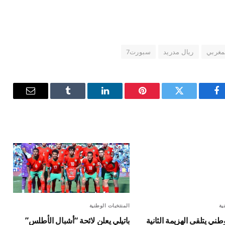
مغربي
ريال مدريد
سبورت7
فيسبوك
تويتر
بينتيريست
لينكدإن
Tumblr
البريد
الإلكترون
ية
المنتخبات الوطنية
طني يتلقى الهزيمة الثانية
باتيلي يعلن لائحة “أشبال الأطلس”