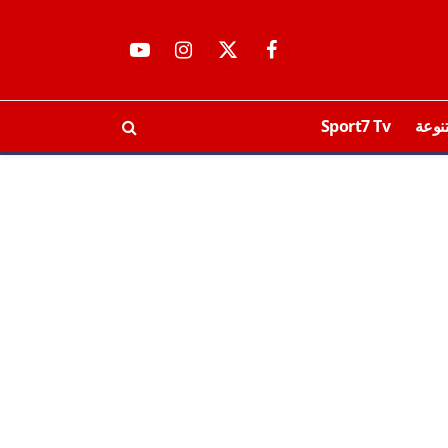
فيسبوك
X
الانستغرام
يوتيوب
(Twitter)
نوعة
Sport7 Tv