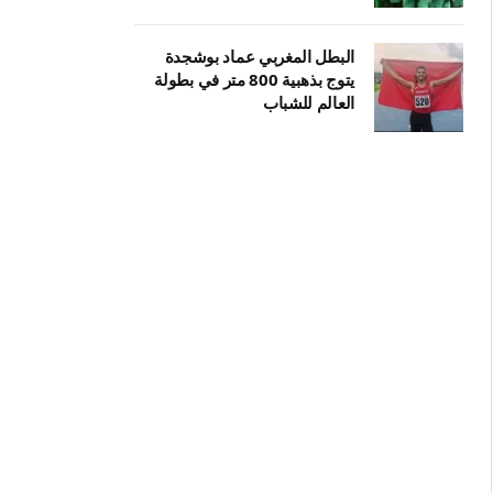
البطل المغربي عماد بوشجدة
يتوج بذهبية 800 متر في بطولة
العالم للشباب