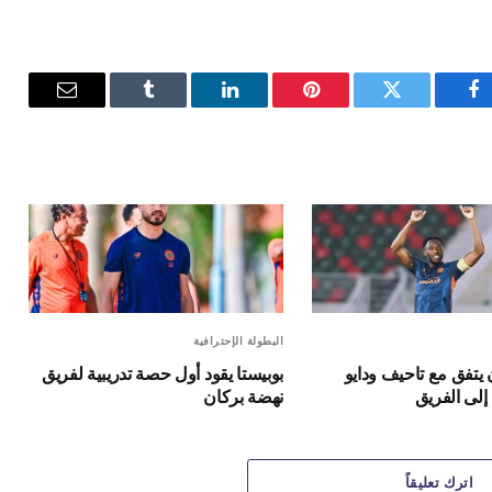
فيسبوك
تويتر
بينتيريست
لينكدإن
Tumblr
البريد
الإلكترون
البطولة الإحترافية
يتفق مع تاحيف ودايو
بوبيستا يقود أول حصة تدريبية لفريق
إلى الفريق
نهضة بركان
اترك تعليقاً