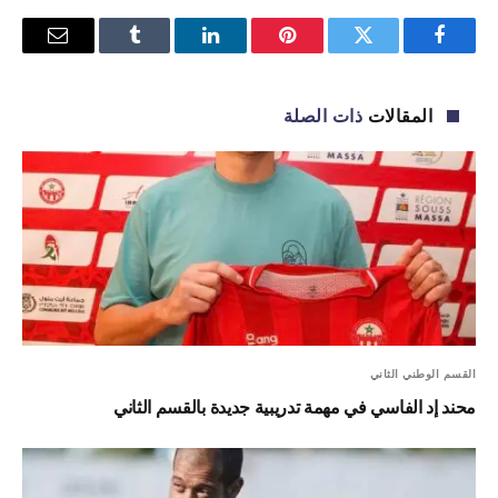
فيسبوك
تويتر
بينتيريست
لينكدإن
Tumblr
البريد
الإلكترو
المقالات
ذات الصلة
القسم الوطني الثاني
محند إد الفاسي في مهمة تدريبية جديدة بالقسم الثاني