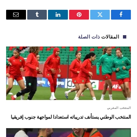
فيسبوك
تويتر
بينتيريست
لينكدإن
Tumblr
البريد
الإلكترو
المقالات
ذات الصلة
المنتخب المغربي
المنتخب الوطني يستأنف تدريباته استعدادا لمواجهة جنوب إفريقيا