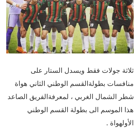
ثلاثة
جولات
فقط
ويسدل
الستار
على
منافسات
بطولة
القسم
الوطني
الثاني
هواة
شطر
الشمال
الغربي
،
لمعرفة
الفريق
الصاعد
هذا
الموسم
الى
بطولة
القسم
الوطني
الأول
هواة
.