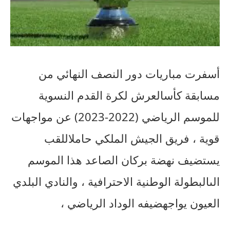
أسفرت
مباريات
دور
النصف
النهائي
من
مسابقة
كأس
العرش
لكرة
القدم
النسوية
للموسم
الرياضي
(2022-2023)
عن
مواجهات
قوية
،
فريق
الجيش
الملكي
حامل
اللقب
يستضيف
نهضة
بركان
الصاعد
هذا
الموسم
الى
البطولة
الوطنية
الاحترافية
،
والنادي
البلدي
العيون
يواجه
ضيفه
الوداد
الرياضي
،