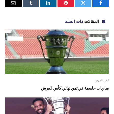
فيسبوك
تويتر
بينتيريست
لينكدإن
Tumblr
البريد
الإلكترو
المقالات
ذات الصلة
كأس العرش
مباريات حاسمة في ثمن نهائي كأس العرش