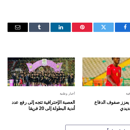
فيسبوك
تويتر
بينتيريست
لينكدإن
Tumblr
البريد
الإلكترون
فية
أخبار وطنية
يعزز صفوف الدفاع
العصبة الإحترافية تتجه إلى رفع عدد
ديدي
أندية البطولة إلى 20 فريقا