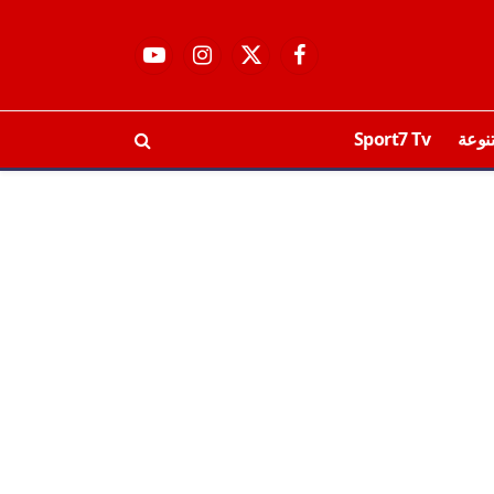
فيسبوك
X
الانستغرام
يوتيوب
(Twitter)
نوعة
Sport7 Tv