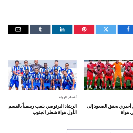
فيسبوك
تويتر
بينتيريست
لينكدإن
Tumblr
البريد
الإلكترون
أقسام الهواة
جيري يحقق الصعود إلى
الرشاد البرنوصي يلعب رسمياً بالقسم
ي هواة
الأول هواة شطر الجنوب