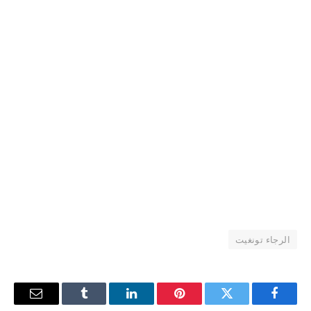
الرجاء تونغيت
فيسبوك
تويتر
بينتيريست
لينكدإن
Tumblr
البريد