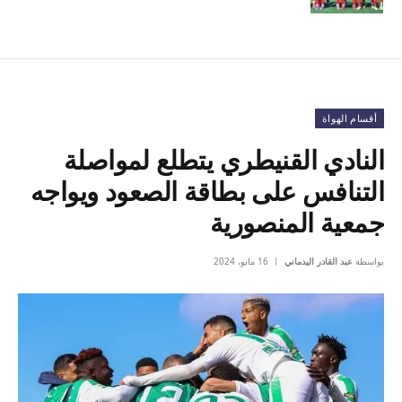
أقسام الهواة
النادي القنيطري يتطلع لمواصلة
التنافس على بطاقة الصعود ويواجه
جمعية المنصورية
بواسطة
عبد القادر اليدماني
16 مايو، 2024