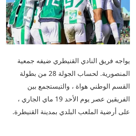
يواجه
فريق
النادي
القنيطري
ضيفه
جمعية
المنصورية
.
لحساب
الجولة
28
من
بطولة
القسم
الوطني
هواة
،
والتي
ستجمع
بين
الفريقين
عصر
يوم
الأحد
19
ماي
الجاري
،
على
أرضية
الملعب
البلدي
بمدينة
القنيطرة
.