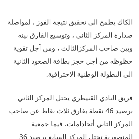
الكاك
يطمح
الى
تحقيق
نتيجة
الفوز
،
لمواصلة
صدارة
المركز
الثاني
،
وتوسيع
الفارق
بينه
وبين
صاحب
المركز
الثالث
،
ومن
آجل
تقوية
حظوظه
من
أجل
حجز
بطاقة
الصعود
الثانية
الى
البطولة
الوطنية
الاحترافية
.
فريق
النادي
القنيطري
يحتل
المركز
الثاني
برصيد
46
نقطة
بفارق
ثلاث
نقاط
عن
صاحب
المركز
الثاني
أتحاد
املت،
فيما
جمعية
المنصورية
تحتل
المركز
السابع
برصيد
36