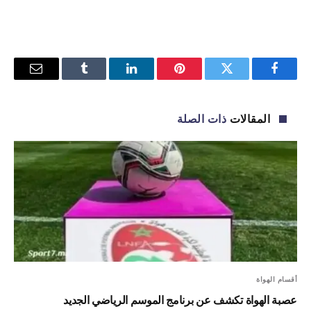
فيسبوك
تويتر
بينتيريست
لينكدإن
Tumblr
البريد
الإلكترو
المقالات
ذات الصلة
أقسام الهواة
عصبة الهواة تكشف عن برنامج الموسم الرياضي الجديد