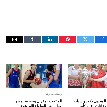
فيسبوك
تويتر
بينتيريست
لينكدإن
Tumblr
البريد
الإلكترون
رياضات متنوعة
 المغربي ذكور و شباب
المنتخب المغربي يصطدم بمصر
رة إناث بلقب كأس
ومالي في البطولة الإفريقية