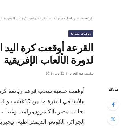
الرئيسية
رياضات متنوعة
القرعة أوقعت كرة اليد المغربية ف
»
»
رياضات متنوعة
القرعة أوقعت كرة اليد 
لدورة الألعاب الإفريقية
بواسطة
هيئة التحرير
22 يونيو، 2019
أوقعت علمية سحب قرعة رياضة كرة الي
شاركها
ببلادنا في الفت
بجانب مصر ،الكامرون،زامبيا وغينيا ، ب
الجزائر، الكونغو الديمقراطية، نيجيريا