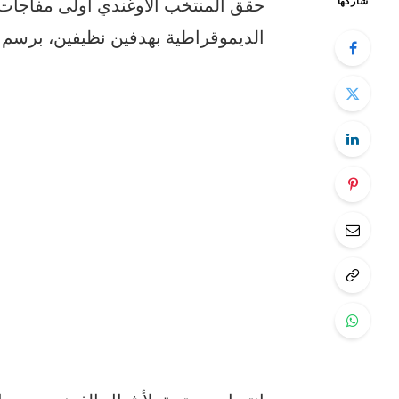
حقق المنتخب الأوغندي أولى مفاجأت ك
شاركها
الديموقراطية بهدفين نظيفين، برسم ا