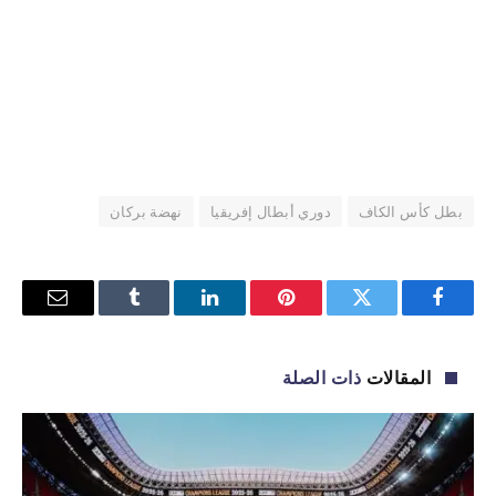
بطل كأس الكاف
دوري أبطال إفريقيا
نهضة بركان
فيسبوك
تويتر
بينتيريست
لينكدإن
Tumblr
البريد
الإلكترو
المقالات
ذات الصلة