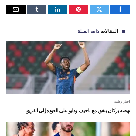
فيسبوك
تويتر
بينتيريست
لينكدإن
Tumblr
البريد
الإلكترو
المقالات
ذات الصلة
أخبار وطنية
نهضة بركان يتفق مع تاحيف ودايو على العودة إلى الفريق