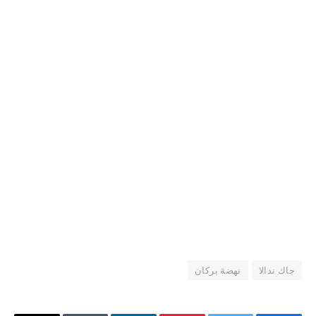
جاك ندالا
نهضة بركان