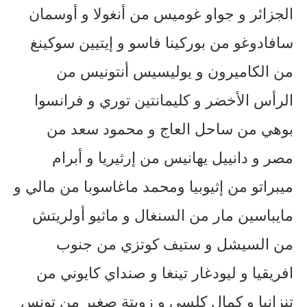
الجزائر و جواو غوميس من أنغولا و أوسمان
سافادوغو من بوركينا فاسو و إيتيين سوكينغ
من الكاميرون و يوليسيس أنتونيس من
الرأس الأخضر و كليمانتين توري و فرانسوا
بوهي من ساحل العاج و محمود سعد من
مصر و دانييل يهانيس من إرثيريا و أبرام
ميبراتو من إثيوبيا ومحمد ماغاسوبا من مالي و
مايباسين مار من السنغال و ماثيو أولريتش
من السيشل و ستيف كوتزي من جنوب
افريقيا و ليودغار تينغا و صنداي كايوني من
تنزانيا و كمال كلسي و زويتة صغير من تونس