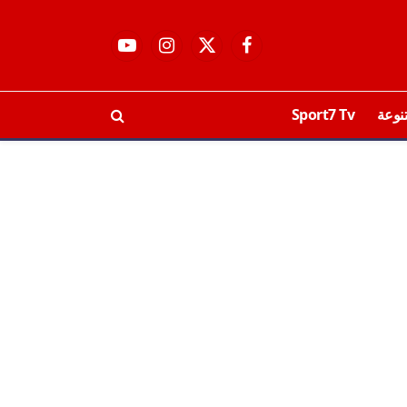
فيسبوك
X
الانستغرام
يوتيوب
(Twitter)
نوعة
Sport7 Tv