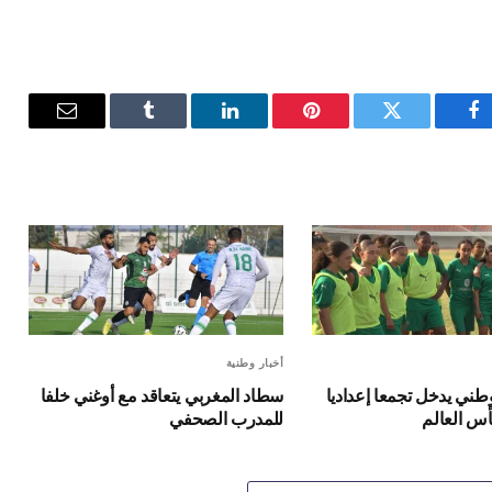
فيسبوك
تويتر
بينتيريست
لينكدإن
Tumblr
البريد
الإلكترون
أخبار وطنية
طني يدخل تجمعا إعداديا
سطاد المغربي يتعاقد مع أوغني خلفا
أس العالم
للمدرب الصحفي