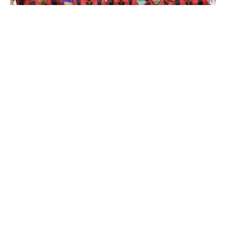
تضع الكاف عقوبات صارمة ورادعة للأندية
التي تنسحب من خوض مباريات المسابقات
الإفريقية (دون وجود قوة قاهرة) سواء قبل أو
أثناء المباراة.