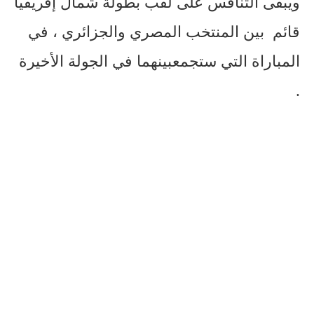
ويبقى
التنافس
على
لقب
بطولة
شمال
إفريقيا
قائم
بين
المنتخب
المصري
والجزائري
،
في
المباراة
التي
ستجمع
بينهما
في
الجولة
الأخيرة
.