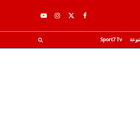
فيسبوك
X
الانستغرام
يوتيوب
(Twitter)
نوعة
Sport7 Tv