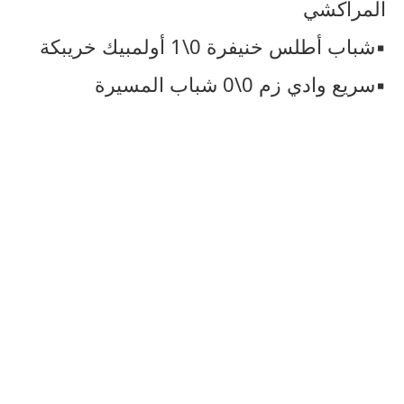
المراكشي
▪︎شباب أطلس خنيفرة 0\1 أولمبيك خريبكة
▪︎سريع وادي زم 0\0 شباب المسيرة