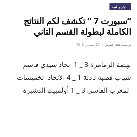
أخبار وطنية
“سبورت 7 ” تكشف لكم النتائج
الكاملة لبطولة القسم التاني
بواسطة
هيئة التحرير
22 ديسمبر، 2018
نهضة الزمامرة 3 _ 1 اتحاد سيدي قاسم
شباب قصبة تادلة 1 _ 4 الاتحاد الخميسات
المغرب الفاسي 3 _ 1 أولمبيك الدشيرة
النادي القنيطري 4 _ 2 شباب بنجرير
شباب المسيرة 1 _ 0 وداد فاس
جمعية سلا 1 _ 3 النادي السالمي