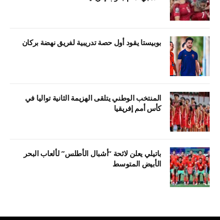
بوبيستا يقود أول حصة تدريبية لفريق نهضة بركان
المنتخب الوطني يتلقى الهزيمة الثانية تواليا في
كأس أمم إفريقيا
باتيلي يعلن لائحة “أشبال الأطلس” لألعاب البحر
الأبيض المتوسط