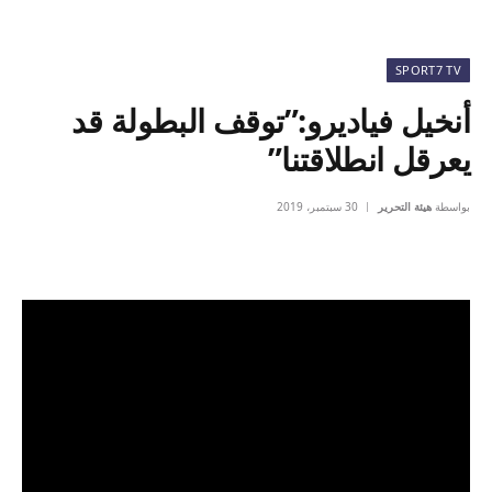
SPORT7 TV
أنخيل فياديرو:”توقف البطولة قد
يعرقل انطلاقتنا”
بواسطة
هيئة التحرير
30 سبتمبر، 2019