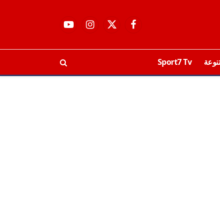
فيسبوك
X
الانستغرام
يوتيوب
(Twitter)
نوعة
Sport7 Tv