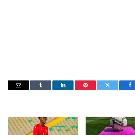
فيسبوك
تويتر
بينتيريست
لينكدإن
Tumblr
البريد
الإلكترون