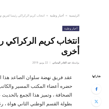
الرئيسية
أخبار وطنية
انتخاب كريم الركراكي رئيسا لفريق نه
»
»
أخبار وطنية
انتخاب كريم الركراكي ر
أخرى
بواسطة
عبد القادر اليدماني
22 يونيو، 2019
عقد فريق نهضة سلوان الصاعد هذا الم
شاركها
حضره أعضاء المكتب المسير والكاتب
الصحافة ، وتميز هذا الجمع بالحديث ع
بطولة القسم الوطني الثاني هواة ، ر