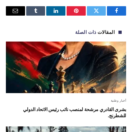
فيسبوك
تويتر
بينتيريست
لينكدإن
Tumblr
البريد
الإلكترو
المقالات
ذات الصلة
أخبار وطنية
بشرى القادري مرشحة لمنصب نائب رئيس الاتحاد الدولي
للشطرنج.