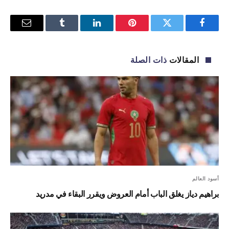
فيسبوك
تويتر
بينتيريست
لينكدإن
Tumblr
البريد
الإلكترو
المقالات
ذات الصلة
أسود العالم
براهيم دياز يغلق الباب أمام العروض ويقرر البقاء في مدريد