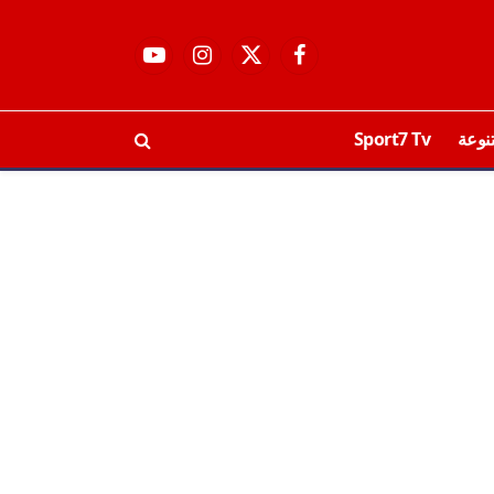
فيسبوك
X
الانستغرام
يوتيوب
(Twitter)
نوعة
Sport7 Tv