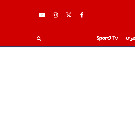
فيسبوك
X
الانستغرام
يوتيوب
(Twitter)
نوعة
Sport7 Tv