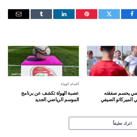
فيسبوك
تويتر
بينتيريست
لينكدإن
Tumblr
البريد
الإلكترون
أقسام الهواة
ياضي يحسم صفقته
عصبة الهواة تكشف عن برنامج
 الميركاتو الصيفي
الموسم الرياضي الجديد
اترك تعليقاً