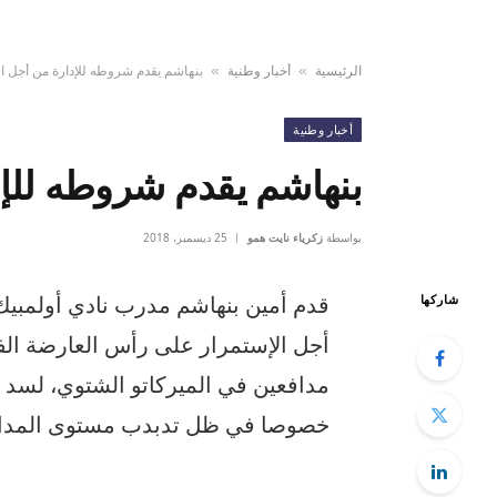
الرئيسية
أخبار وطنية
بنهاشم يقدم شروطه للإدارة من أجل ال
»
»
أخبار وطنية
بنهاشم يقدم شروطه للإد
بواسطة
زكرياء نايت همو
25 ديسمبر، 2018
قدم أمين بنهاشم مدرب نادي أولمبيك
شاركها
أجل الإستمرار على رأس العارضة الفن
مدافعين في الميركاتو الشتوي، لسد
خصوصا في ظل تدبدب مستوى المداف